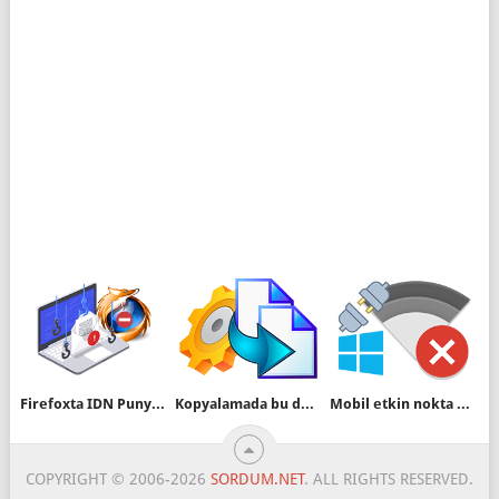
Firefoxta IDN Punycode özelliğini etkinleştirelim
Kopyalamada bu dosyayı atla seçeneği yok
Mobil etkin nokta hep açık kalsın kapanmasın
COPYRIGHT © 2006-2026
SORDUM.NET
. ALL RIGHTS RESERVED.