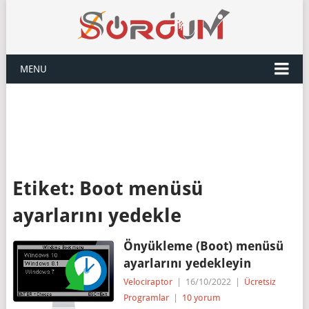
MENU
Etiket:
Boot menüsü
ayarlarını yedekle
Önyükleme (Boot) menüsü
ayarlarını yedekleyin
Velociraptor
|
16/10/2022
|
Ücretsiz
Programlar
|
10 yorum