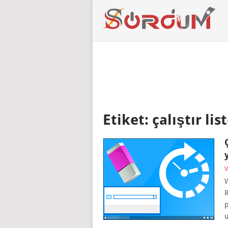
Etiket:
çalıştır lis
V
R
p
u