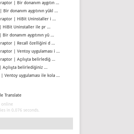
iraptor | Bir donanım aygıtın ...
| Bir donanım aygıtının yükl ...
raptor | HiBit Uninstaller i ...
| HiBit Uninstaller ile pr ...
| Bir donanım aygıtının yü ...
raptor | Recall özelliğini d ...
iraptor | Ventoy uygulaması i ...
raptor | Açılışta belirlediğ ...
| Açılışta belirlediğiniz ...
 | Ventoy uygulaması ile kola ...
e Translate
 online
es in 0,076 seconds.