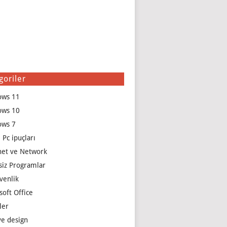
goriler
ows 11
ows 10
ows 7
 Pc ipuçları
net ve Network
siz Programlar
venlik
soft Office
ler
e design