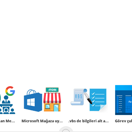
Gmailde yeralan Meet (Toplantı) Özelliğini kaldırın
Microsoft Mağaza uygulaması nasıl yasaklanır
.vbs de bilgileri alt alta sıralı vermek