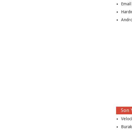
Email
Hard
Andro
Son 
Veloc
Burak