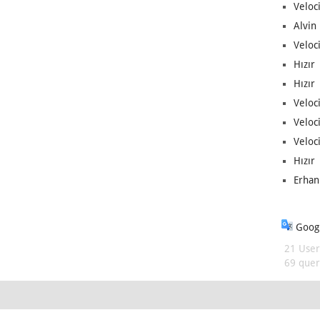
Veloc
Alvin 
Veloci
Hızır 
Hızır 
Veloci
Veloc
Veloci
Hızır 
Erhan
Googl
21 User
69 queri