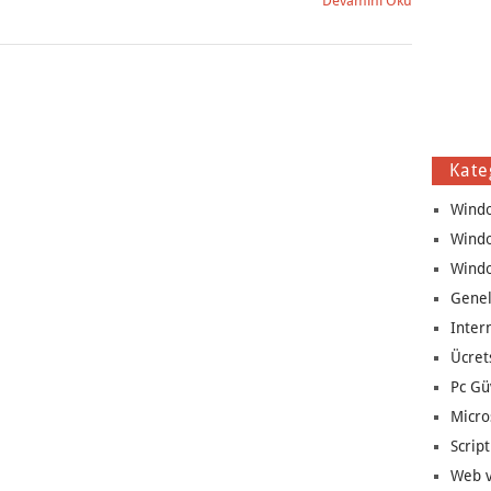
Devamını Oku
Kate
Wind
Wind
Wind
Genel
Inter
Ücret
Pc Gü
Micro
Script
Web v