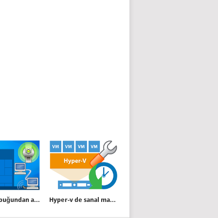
Görev çubuğundan ağ bağlantılarını yönetin
Hyper-v de sanal makinaları dışa aktarmak