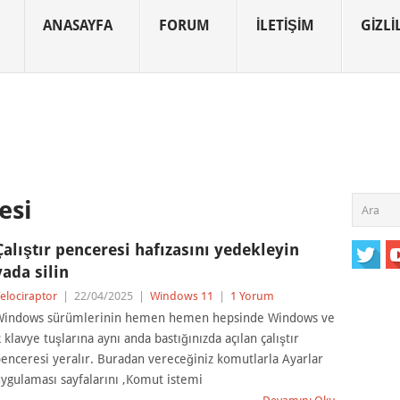
ANASAYFA
FORUM
İLETIŞIM
GIZLIL
tesi
Çalıştır penceresi hafızasını yedekleyin
yada silin
elociraptor
|
22/04/2025
|
Windows 11
|
1 Yorum
Windows sürümlerinin hemen hemen hepsinde Windows ve
 klavye tuşlarına aynı anda bastığınızda açılan çalıştır
enceresi yeralır. Buradan vereceğiniz komutlarla Ayarlar
ygulaması sayfalarını ,Komut istemi