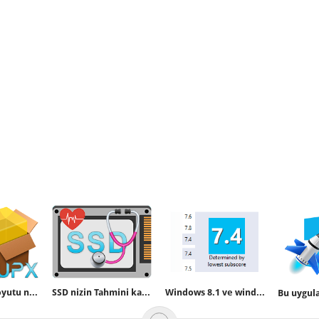
Upx ile exe boyutu nasıl düşürülür
SSD nizin Tahmini kalan ömrünü yazılımsız bulun
Windows 8.1 ve windows 10 da deneyim dizini puanını hesaplatalım