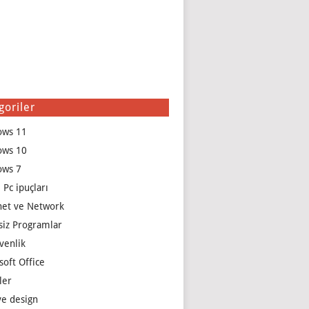
goriler
ows 11
ows 10
ows 7
 Pc ipuçları
net ve Network
siz Programlar
venlik
soft Office
ler
e design