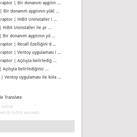
iraptor | Bir donanım aygıtın ...
| Bir donanım aygıtının yükl ...
raptor | HiBit Uninstaller i ...
| HiBit Uninstaller ile pr ...
| Bir donanım aygıtının yü ...
raptor | Recall özelliğini d ...
iraptor | Ventoy uygulaması i ...
raptor | Açılışta belirlediğ ...
| Açılışta belirlediğiniz ...
 | Ventoy uygulaması ile kola ...
e Translate
 online
es in 0,059 seconds.