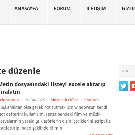
ANASAYFA
FORUM
İLETIŞIM
GIZLIL
te düzenle
Metin dosyasındaki listeyi excele aktarıp
sıralatın
elociraptor
|
20/04/2025
|
Microsoft Office
|
2 yorum
lışkanlıktan olsa gerek not tutmak için windowsun kendi
ot defterini kullanırım. Hatta bendeki film ve müzik
osyalarının yeraldığı klasörlerin dizin içeriklerini script ile
istelettirip index şeklinde elimin