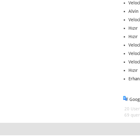
Veloc
Alvin 
Veloci
Hızır 
Hızır 
Veloci
Veloc
Veloci
Hızır 
Erhan
Googl
20 User
69 queri