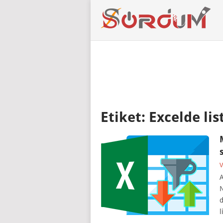
Etiket:
Excelde lis
V
A
N
d
l