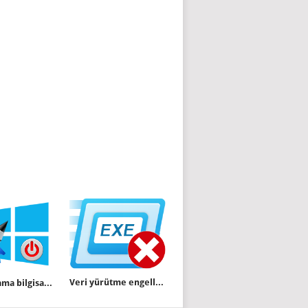
Veri yürütme engellemesi (DEP) Nedir
Bu uygulama bilgisayarı kapatmanızı engelliyor