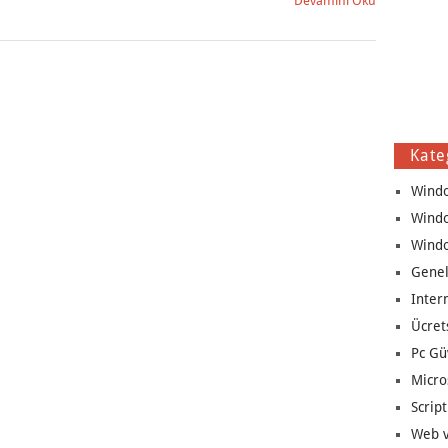
Devamını Oku
Kate
Wind
Wind
Wind
Genel
Inter
Ücret
Pc Gü
Micro
Script
Web v