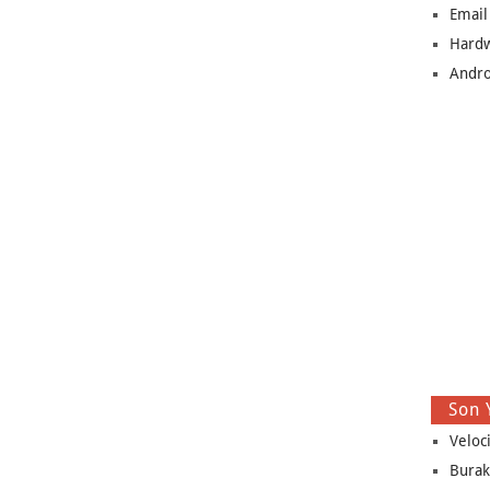
Email
Hard
Andro
Son 
Veloc
Burak