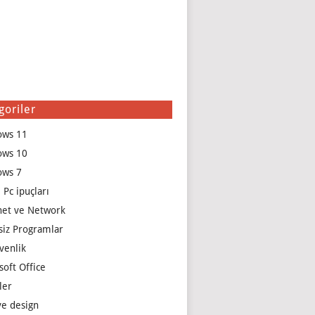
goriler
ows 11
ows 10
ows 7
 Pc ipuçları
net ve Network
siz Programlar
venlik
soft Office
ler
e design