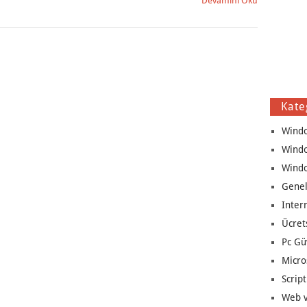
Devamını Oku
Kate
Wind
Wind
Wind
Genel
Inter
Ücret
Pc Gü
Micro
Script
Web v