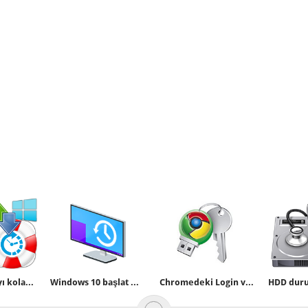
Silinen dosyayı kolayca geri alın (Getirin)
Windows 10 başlat menüsünü yedekleyelim
Chromedeki Login ve şifre bilgilerini programsız yedekleyelim