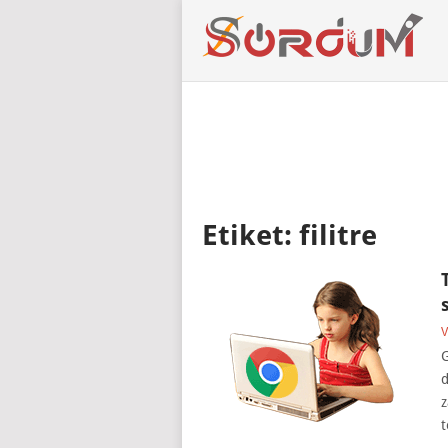
Etiket:
filitre
V
G
d
z
t