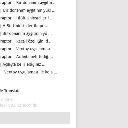
iraptor | Bir donanım aygıtın ...
| Bir donanım aygıtının yükl ...
raptor | HiBit Uninstaller i ...
| HiBit Uninstaller ile pr ...
| Bir donanım aygıtının yü ...
raptor | Recall özelliğini d ...
iraptor | Ventoy uygulaması i ...
raptor | Açılışta belirlediğ ...
| Açılışta belirlediğiniz ...
 | Ventoy uygulaması ile kola ...
e Translate
 online
es in 0,082 seconds.