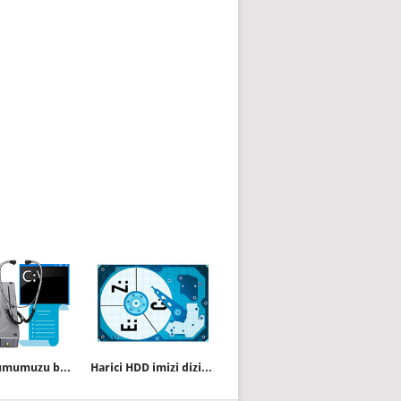
HDD durumumuzu bir komutla öğrenelim
Harici HDD imizi dizinlere bölelim