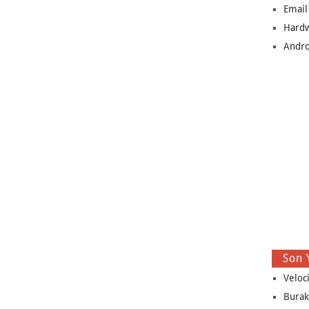
Email
Hard
Andro
Son 
Veloc
Burak