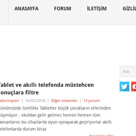
ANASAYFA
FORUM
İLETIŞIM
GIZLIL
Tablet ve akıllı telefonda müstehcen
sonuçlara filtre
elociraptor
|
16/02/2018
|
Diğer sistemler
|
13 yorum
ünümüzde özellikle Tabletler küçük çocukların ellerinden
üşmüyor , okuldan gelir gelmez hemen hemen tüm
amanlarını bu cihazlarda oyun oynayarak geçiriyorlar akıllı
elefonlarda durum biraz