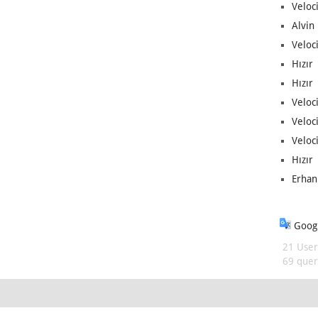
Veloc
Alvin 
Veloci
Hızır 
Hızır 
Veloci
Veloc
Veloci
Hızır 
Erhan
Googl
21 User
69 queri