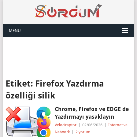
MENU
Etiket:
Firefox Yazdırma
özelliği silik
Chrome, Firefox ve EDGE de
Yazdırmayı yasaklayın
Velociraptor
|
02/06/2026
|
Internet ve
Network
|
2 yorum