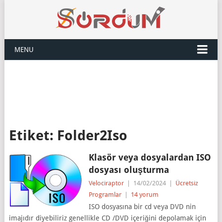
MENU
Etiket:
Folder2Iso
Klasör veya dosyalardan ISO
dosyası oluşturma
Velociraptor
|
14/02/2024
|
Ücretsiz
Programlar
|
14 yorum
ISO dosyasına bir cd veya DVD nin
imajıdır diyebiliriz genellikle CD /DVD içeriğini depolamak için