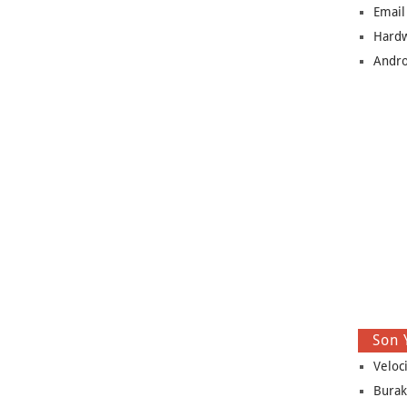
Email
Hard
Andro
Son 
Veloc
Burak