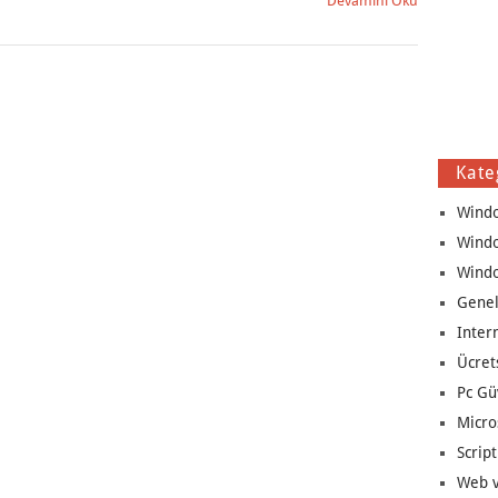
Devamını Oku
Kate
Wind
Wind
Wind
Genel
Inter
Ücret
Pc Gü
Micro
Script
Web v