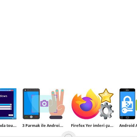
Format sırasında touchpad ve mouse çalışmıyor
3 Parmak ile Android te Ekran görüntüsü alın
Firefox Yer imleri çubuğunun satır sayısını arttırın