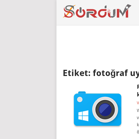
Etiket:
fotoğraf u
V
W
v
k
ö