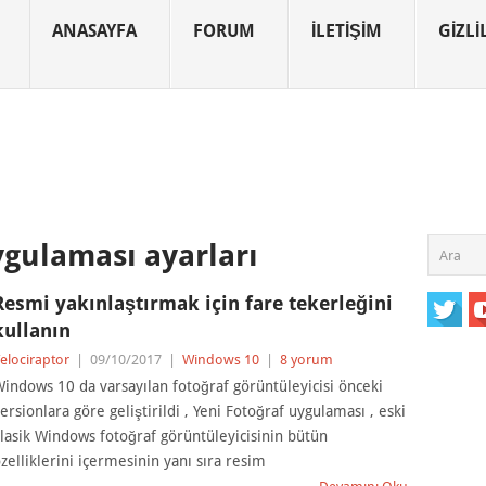
ANASAYFA
FORUM
İLETIŞIM
GIZLIL
ygulaması ayarları
Resmi yakınlaştırmak için fare tekerleğini
kullanın
elociraptor
|
09/10/2017
|
Windows 10
|
8 yorum
indows 10 da varsayılan fotoğraf görüntüleyicisi önceki
ersionlara göre geliştirildi , Yeni Fotoğraf uygulaması , eski
lasik Windows fotoğraf görüntüleyicisinin bütün
zelliklerini içermesinin yanı sıra resim