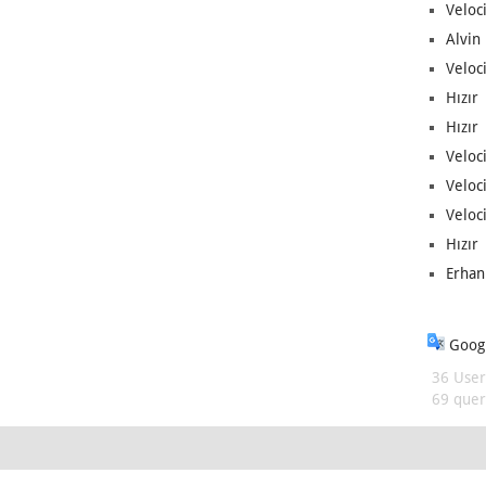
Veloc
Alvin 
Veloci
Hızır 
Hızır 
Veloci
Veloc
Veloci
Hızır 
Erhan
Googl
36 User
69 queri