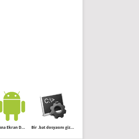
Android Ana Ekran Düzeni Nasıl Kilitlenir
Bir .bat dosyasını gizli modda (invisible mode) çalıştıralım