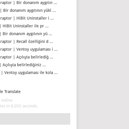
iraptor | Bir donanım aygıtın ...
| Bir donanım aygıtının yükl ...
raptor | HiBit Uninstaller i ...
| HiBit Uninstaller ile pr ...
| Bir donanım aygıtının yü ...
raptor | Recall özelliğini d ...
iraptor | Ventoy uygulaması i ...
raptor | Açılışta belirlediğ ...
| Açılışta belirlediğiniz ...
 | Ventoy uygulaması ile kola ...
e Translate
 online
es in 0,055 seconds.