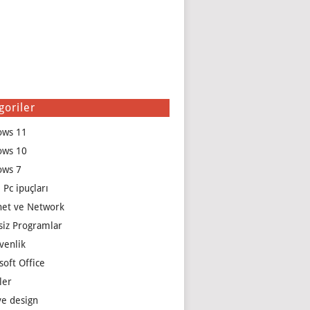
goriler
ows 11
ows 10
ows 7
 Pc ipuçları
net ve Network
siz Programlar
venlik
soft Office
ler
e design