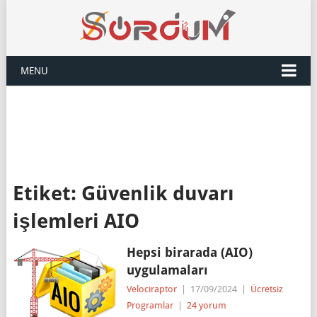
MENU
Etiket:
Güvenlik duvarı
işlemleri AIO
Hepsi birarada (AIO)
uygulamaları
Velociraptor
|
17/09/2024
|
Ücretsiz
Programlar
|
24 yorum