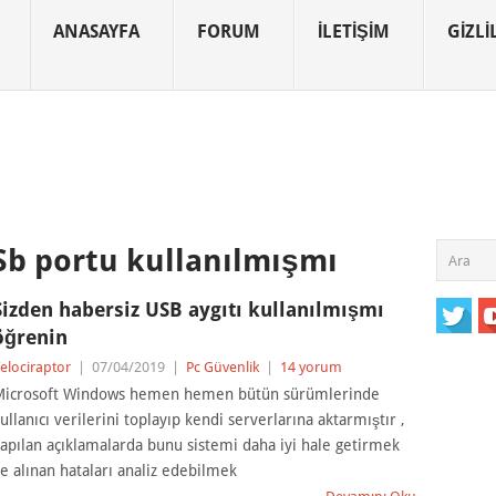
ANASAYFA
FORUM
İLETIŞIM
GIZLIL
Sb portu kullanılmışmı
Sizden habersiz USB aygıtı kullanılmışmı
öğrenin
elociraptor
|
07/04/2019
|
Pc Güvenlik
|
14 yorum
icrosoft Windows hemen hemen bütün sürümlerinde
ullanıcı verilerini toplayıp kendi serverlarına aktarmıştır ,
apılan açıklamalarda bunu sistemi daha iyi hale getirmek
e alınan hataları analiz edebilmek