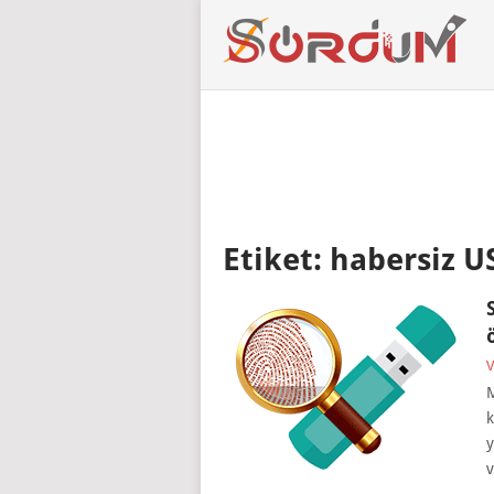
Etiket:
habersiz U
V
M
k
y
v