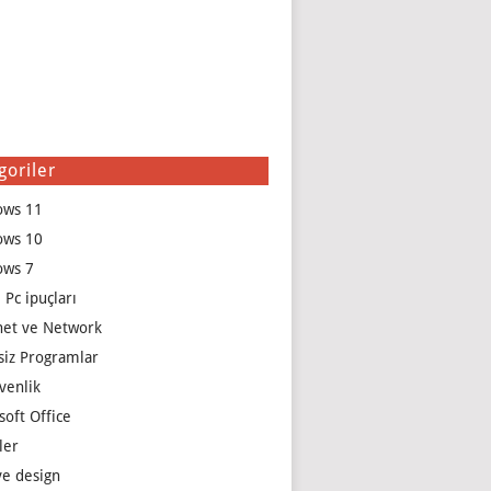
goriler
ows 11
ows 10
ows 7
 Pc ipuçları
net ve Network
siz Programlar
venlik
soft Office
ler
e design