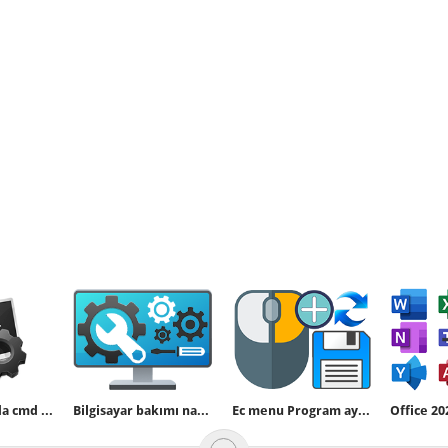
Bat komutunda cmd ekranı açık kalıyor
Bilgisayar bakımı nasıl devre dışı bırakılır
Ec menu Program ayarları nasıl kaydedilir