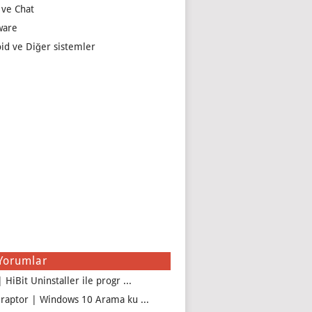
 ve Chat
ware
id ve Diğer sistemler
Yorumlar
 HiBit Uninstaller ile progr ...
iraptor | Windows 10 Arama ku ...