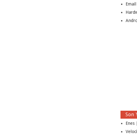
Email
Hard
Andro
Son 
Enes |
Veloc