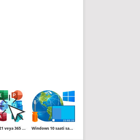
Office 2021 veya 365 te seçmeli kurulum yapın
Windows 10 saati saniyeyide göstersin