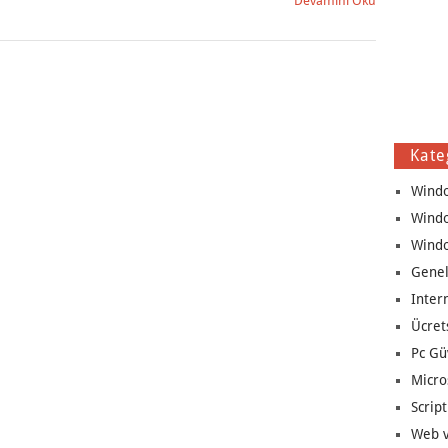
Devamını Oku
Kate
Wind
Wind
Wind
Genel
Inter
Ücret
Pc Gü
Micro
Script
Web v