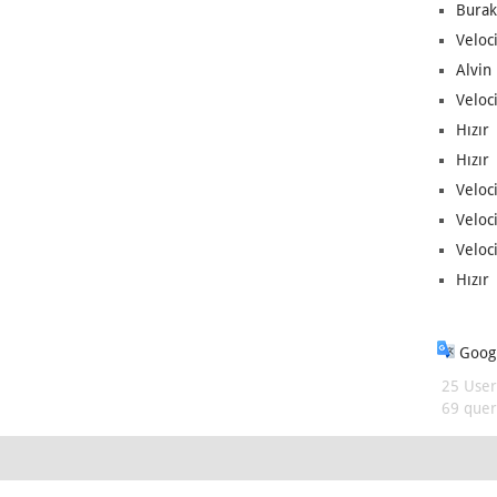
Burak
Veloc
Alvin 
Veloci
Hızır 
Hızır 
Veloci
Veloc
Veloci
Hızır 
Googl
25 User
69 queri