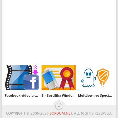
Facebook videolarını giriş yapmadan izle yada indir
Bir Sertifika Windowstan tamamen nasıl silinir
Meltdown ve Spectre açıkları nedir nasıl korunuruz
COPYRIGHT © 2006-2026
SORDUM.NET
. ALL RIGHTS RESERVED.