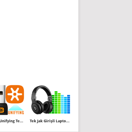
Logitech Unifying Teknolojisi nedir ne işe yarar
Tek Jak Girişli Laptopta Oyuncu Kulaklığı kullanmak