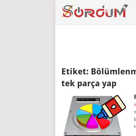
Etiket:
Bölümlenmi
tek parça yap
V
Y
b
t