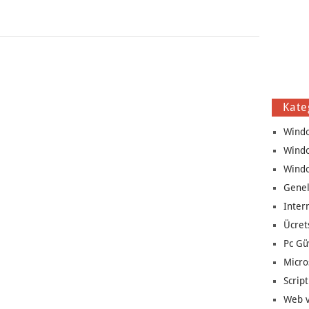
Kate
Wind
Wind
Wind
Genel
Inter
Ücret
Pc Gü
Micro
Script
Web v