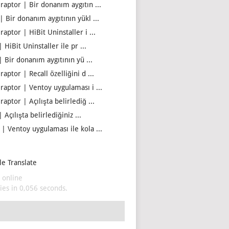
iraptor | Bir donanım aygıtın ...
| Bir donanım aygıtının yükl ...
raptor | HiBit Uninstaller i ...
| HiBit Uninstaller ile pr ...
| Bir donanım aygıtının yü ...
raptor | Recall özelliğini d ...
iraptor | Ventoy uygulaması i ...
raptor | Açılışta belirlediğ ...
| Açılışta belirlediğiniz ...
 | Ventoy uygulaması ile kola ...
e Translate
 online
es in 0,056 seconds.