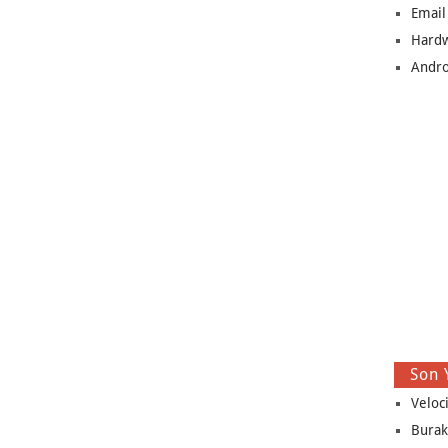
Email
Hard
Andro
Son 
Veloc
Burak