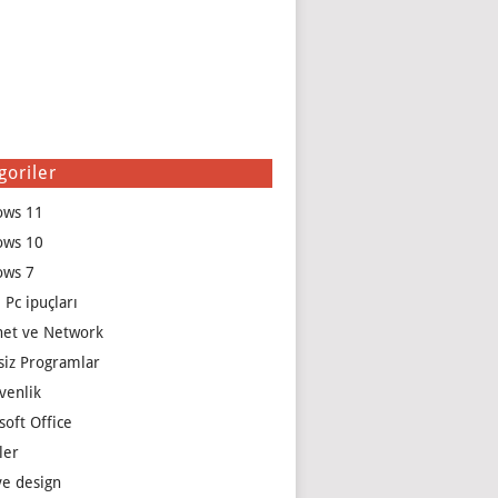
goriler
ows 11
ows 10
ows 7
 Pc ipuçları
net ve Network
siz Programlar
venlik
soft Office
ler
e design