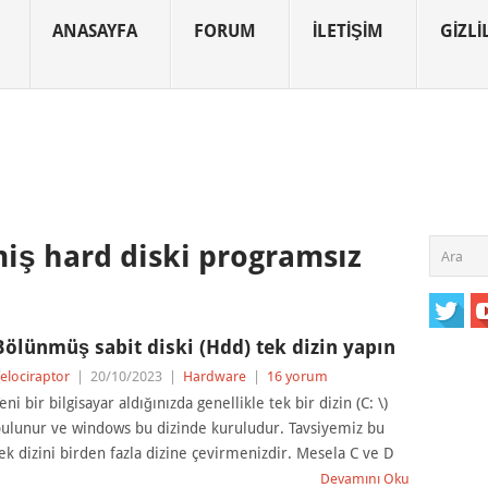
ANASAYFA
FORUM
İLETIŞIM
GIZLIL
ş hard diski programsız
Bölünmüş sabit diski (Hdd) tek dizin yapın
elociraptor
|
20/10/2023
|
Hardware
|
16 yorum
eni bir bilgisayar aldığınızda genellikle tek bir dizin (C: \)
ulunur ve windows bu dizinde kuruludur. Tavsiyemiz bu
ek dizini birden fazla dizine çevirmenizdir. Mesela C ve D
Devamını Oku