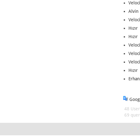
Veloc
Alvin 
Veloci
Hızır 
Hızır 
Veloci
Veloc
Veloci
Hızır 
Erhan
Googl
48 User
69 queri