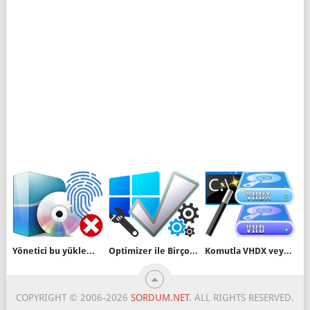
Yönetici bu yüklemeyi engelleyecek ilkeler ayarladı
Optimizer ile Birçok Windows ayarını kolayca yapın
Komutla VHDX veya VHD nasıl oluşturulur
COPYRIGHT © 2006-2026
SORDUM.NET
. ALL RIGHTS RESERVED.