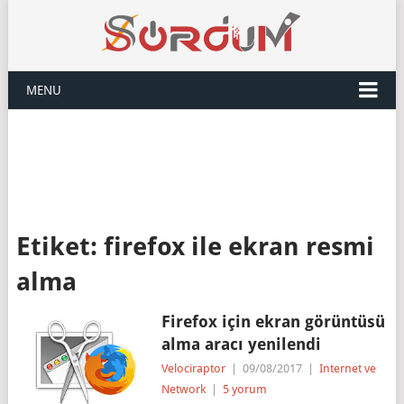
MENU
Etiket:
firefox ile ekran resmi
alma
Firefox için ekran görüntüsü
alma aracı yenilendi
Velociraptor
|
09/08/2017
|
Internet ve
Network
|
5 yorum