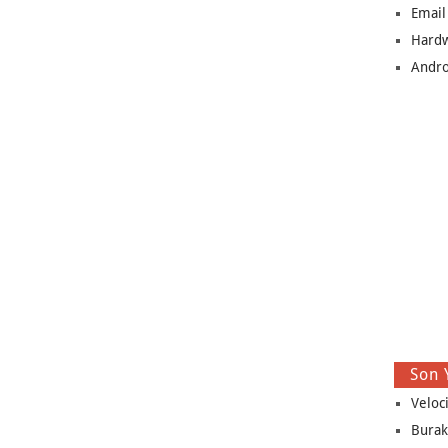
Email
Hard
Andro
Son 
Veloc
Burak