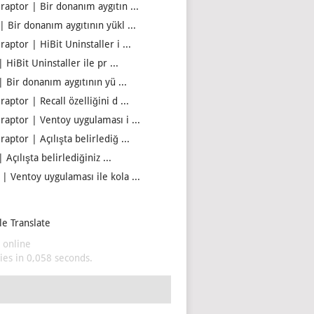
iraptor | Bir donanım aygıtın ...
| Bir donanım aygıtının yükl ...
raptor | HiBit Uninstaller i ...
| HiBit Uninstaller ile pr ...
| Bir donanım aygıtının yü ...
raptor | Recall özelliğini d ...
iraptor | Ventoy uygulaması i ...
raptor | Açılışta belirlediğ ...
| Açılışta belirlediğiniz ...
 | Ventoy uygulaması ile kola ...
e Translate
 online
es in 0,058 seconds.