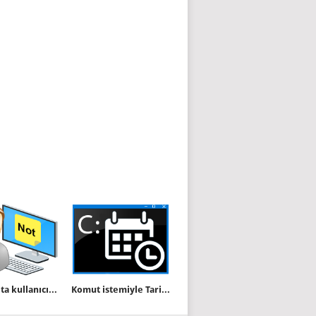
Windows ta kullanıcı giriş ekranına mesaj ekleyin
Komut istemiyle Tarih ve saat değişikliği