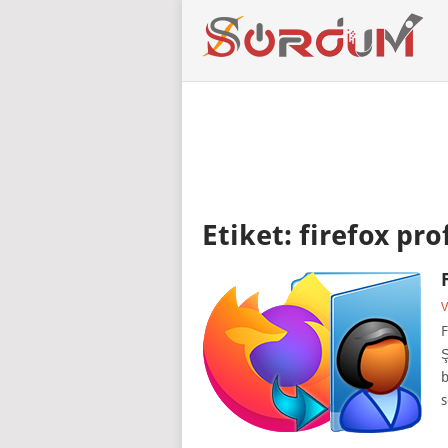
Etiket:
firefox pro
V
F
Ş
b
s