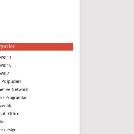
goriler
ows 11
ows 10
ows 7
 Pc ipuçları
net ve Network
siz Programlar
venlik
soft Office
ler
e design