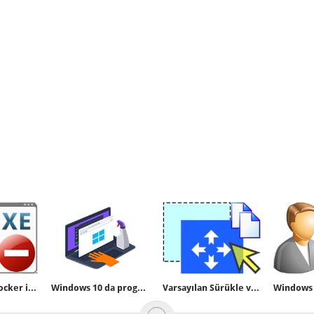
Varsayılan Sürükle ve Bırak Eylemini değiştirin
Simple run blocker ile yazılım yasaklayın
Windows 10 da programsız geçici dosya temizliği