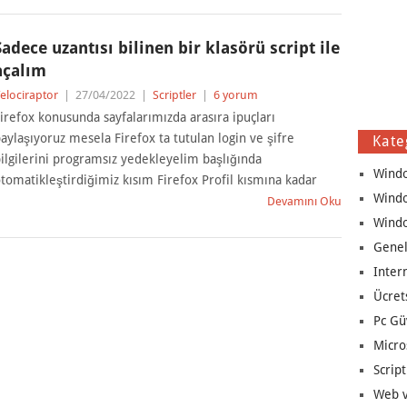
Sadece uzantısı bilinen bir klasörü script ile
açalım
elociraptor
|
27/04/2022
|
Scriptler
|
6 yorum
irefox konusunda sayfalarımızda arasıra ipuçları
aylaşıyoruz mesela Firefox ta tutulan login ve şifre
Kate
ilgilerini programsız yedekleyelim başlığında
Wind
tomatikleştirdiğimiz kısım Firefox Profil kısmına kadar
Wind
Devamını Oku
Wind
Genel
Inter
Ücret
Pc Gü
Micro
Script
Web v