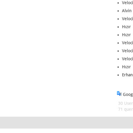
Veloc
Alvin 
Veloci
Hızır 
Hızır 
Veloci
Veloc
Veloci
Hızır 
Erhan
Googl
30 User
71 queri