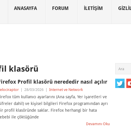
ANASAYFA
FORUM
İLETIŞIM
GIZLIL
fil klasörü
Firefox Profil klasörü nerededir nasıl açılır
elociraptor
|
28/03/2026
|
Internet ve Network
irefox tüm kullanıcı ayarlarını (Ana sayfa, Yer işaretleri ve
ifreler dahil) ve kişisel bilgileri Firefox programından ayrı
ir profil klasöründe saklar. Firefox herhangi bir hata
ebebi ile çöktüğünde
Devamını Oku