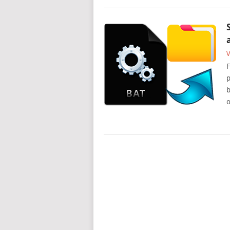
V
F
p
b
o