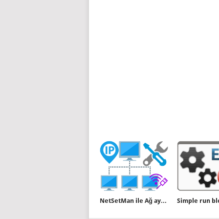
NetSetMan ile Ağ ayarları arasında kolayca geçiş yapın