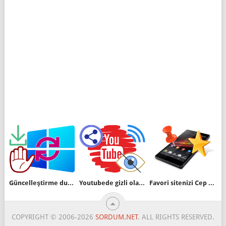
Güncelleştirme duraklatma süresini siz belirleyin
Youtubede gizli olarak paylaş özelliği nasıl kullanılır
Favori sitenizi Cep telefonu ana ekranına ekleyin
COPYRIGHT © 2006-2026
SORDUM.NET
. ALL RIGHTS RESERVED.