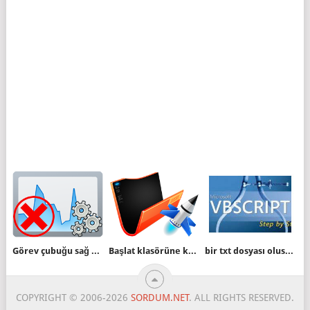
Görev çubuğu sağ tuşuna Görevi sonladır ekleyin
Başlat klasörüne kolayca kısayol oluşturalım
bir txt dosyası olusturalım - silelim (vbs)
COPYRIGHT © 2006-2026
SORDUM.NET
. ALL RIGHTS RESERVED.