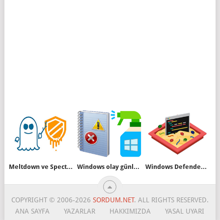
Meltdown ve Spectre açıkları nedir nasıl korunuruz
Windows olay günlüklerini temizleyelim
Windows Defender Sandbox özelliğini açalım
COPYRIGHT © 2006-2026
SORDUM.NET
. ALL RIGHTS RESERVED.
ANA SAYFA
YAZARLAR
HAKKIMIZDA
YASAL UYARI