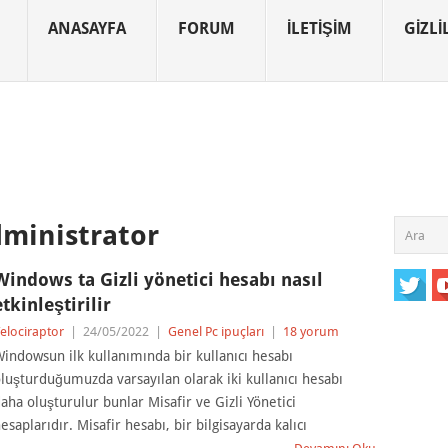
ANASAYFA
FORUM
İLETIŞIM
GIZLIL
dministrator
Windows ta Gizli yönetici hesabı nasıl
etkinleştirilir
elociraptor
|
24/05/2022
|
Genel Pc ipuçları
|
18 yorum
indowsun ilk kullanımında bir kullanıcı hesabı
luşturduğumuzda varsayılan olarak iki kullanıcı hesabı
aha oluşturulur bunlar Misafir ve Gizli Yönetici
esaplarıdır. Misafir hesabı, bir bilgisayarda kalıcı