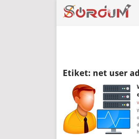
Etiket:
net user a
V
W
o
d
h