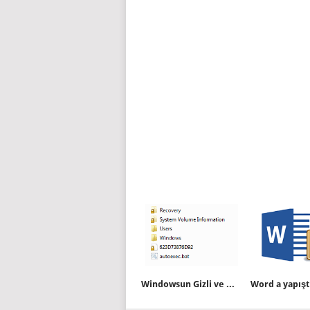
Windowsun Gizli ve korunan dosyalarını kolayca görüntüleyin