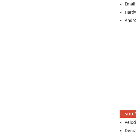
Email
Hard
Andro
Son 
Veloci
Deniz 