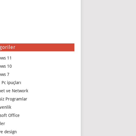
goriler
ows 11
ows 10
ows 7
 Pc ipuçları
net ve Network
siz Programlar
venlik
soft Office
ler
e design