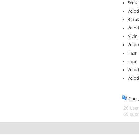
Enes |
Veloc
Burak
Veloc
Alvin 
Veloci
Hızır 
Hızır 
Veloci
Veloc
Googl
26 User
69 queri