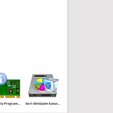
Windows ta Programsız donanım bilgisi
Geri dönüşüm kutusundaki çöp nekadar yer kaplıyor