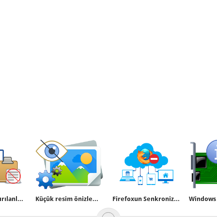
Word a yapıştırılanlar düz metin şeklini alsın
Küçük resim önizlemesi nasıl devre dışı bırakılır
Firefoxun Senkronizasyon özelliğini kapatalım