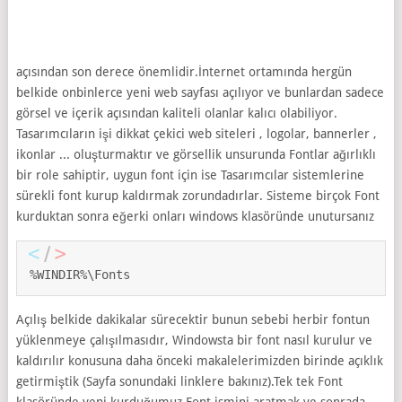
açısından son derece önemlidir.İnternet ortamında hergün
belkide onbinlerce yeni web sayfası açılıyor ve bunlardan sadece
görsel ve içerik açısından kaliteli olanlar kalıcı olabiliyor.
Tasarımcıların işi dikkat çekici web siteleri , logolar, bannerler ,
ikonlar ... oluşturmaktır ve görsellik unsurunda Fontlar ağırlıklı
bir role sahiptir, uygun font için ise Tasarımcılar sistemlerine
sürekli font kurup kaldırmak zorundadırlar. Sisteme birçok Font
kurduktan sonra eğerki onları windows klasöründe unutursanız
%WINDIR%\Fonts
Açılış belkide dakikalar sürecektir bunun sebebi herbir fontun
yüklenmeye çalışılmasıdır, Windowsta bir font nasıl kurulur ve
kaldırılır konusuna daha önceki makalelerimizden birinde açıklık
getirmiştik (Sayfa sonundaki linklere bakınız).Tek tek Font