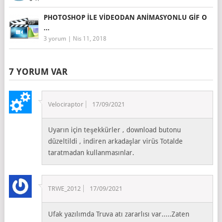
PHOTOSHOP ILE VIDEODAN ANIMASYONLU GIF O
...
3 yorum
|
Nis 11, 2018
7 YORUM VAR
Velociraptor
17/09/2021
Uyarın için teşekkürler , download butonu
düzeltildi , indiren arkadaşlar virüs Totalde
taratmadan kullanmasınlar.
TRWE_2012
17/09/2021
Ufak yazılımda Truva atı zararlısı var.....Zaten