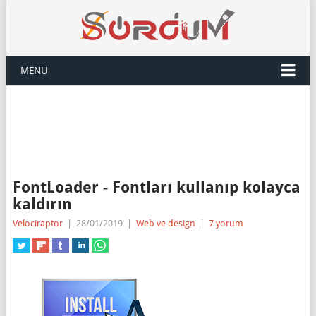
MENU
FontLoader - Fontları kullanıp kolayca
kaldırın
Velociraptor
|
28/01/2019
|
Web ve design
|
7 yorum