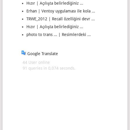
Hızır | Açılışta belirlediğiniz ...
Erhan | Ventoy uygulaması ile kola ...
TRWE_2012 | Recall özelliğini devr ...
Hızır | Açılışta belirlediğiniz ...
photo to trans ... | Resimlerdeki ...
Google Translate
44 User online
91 queries in 0,074 seconds.