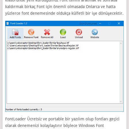
klasöründe yeni kurduğumuz Font ismini aratmak ve sonrada
kaldırmak birkaç Font için önemli olmasada Onlarca ve hatta
yüzlerce font denemesinde oldukça külfetli bir işe dönüşecektir.
FontLoader Ücretsiz ve portable bir yazılım olup fontları geçici
olarak denemenizi kolaylaştırır böylece Windows Font