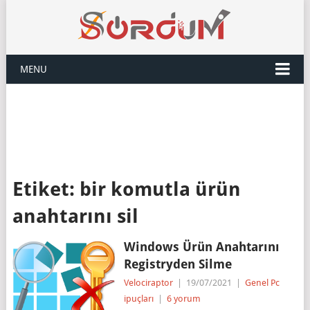
MENU
Etiket:
bir komutla ürün
anahtarını sil
Windows Ürün Anahtarını
Registryden Silme
Velociraptor
|
19/07/2021
|
Genel Pc
ipuçları
|
6 yorum