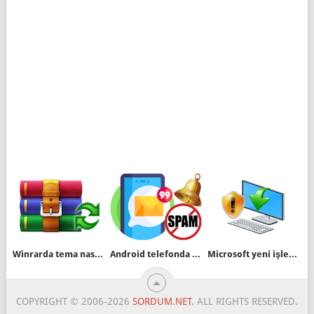
Winrarda tema nasıl değiştirilir
Android telefonda istenmeyen SMS leri engelleyin
Microsoft yeni işlemcili eski sistemleri güncellemeyecek
COPYRIGHT © 2006-2026
SORDUM.NET
. ALL RIGHTS RESERVED.