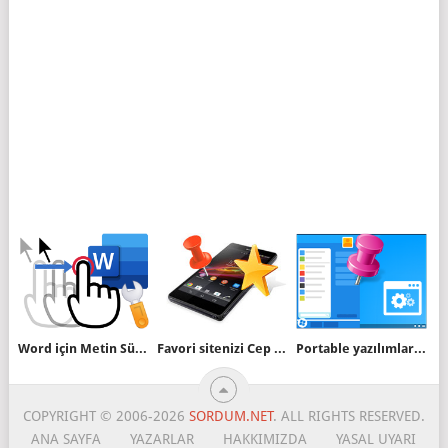
Word için Metin Sürükle ve Bırak Özelliğini kapatın
Favori sitenizi Cep telefonu ana ekranına ekleyin
Portable yazılımları Windows 10 başlat menüsüne ekleyin
COPYRIGHT © 2006-2026
SORDUM.NET
. ALL RIGHTS RESERVED.
ANA SAYFA
YAZARLAR
HAKKIMIZDA
YASAL UYARI