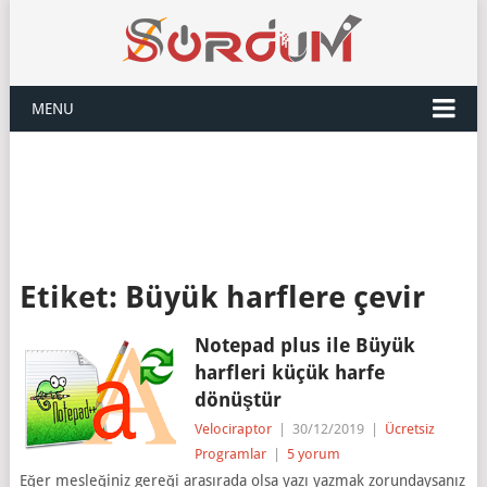
MENU
Etiket:
Büyük harflere çevir
Notepad plus ile Büyük
harfleri küçük harfe
dönüştür
Velociraptor
|
30/12/2019
|
Ücretsiz
Programlar
|
5 yorum
Eğer mesleğiniz gereği arasırada olsa yazı yazmak zorundaysanız