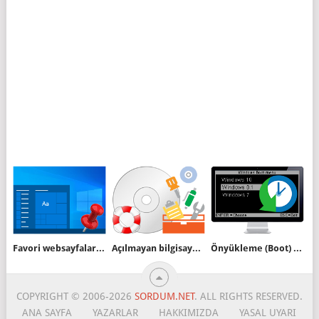
Favori websayfalarınızı görev çubuğuna ekleyin
Açılmayan bilgisayardaki verileri Live CD yardımı ile kurtaralım
Önyükleme (Boot) menüsü ayarlarını yedekleyin
COPYRIGHT © 2006-2026
SORDUM.NET
. ALL RIGHTS RESERVED.
ANA SAYFA
YAZARLAR
HAKKIMIZDA
YASAL UYARI