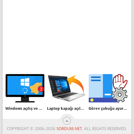
Windows açılış ve kapanışlarda durum mesajı göstersin
Laptop kapağı açıldığında bilgisayar Uyansın/Uyanmasın
Görev çubuğu ayarlarına erişimi engelleyin
COPYRIGHT © 2006-2026
SORDUM.NET
. ALL RIGHTS RESERVED.