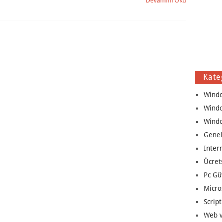
Devamını Oku
Kate
Wind
Wind
Wind
Genel
Inter
Ücret
Pc Gü
Micro
Script
Web v