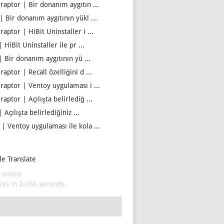
iraptor | Bir donanım aygıtın ...
| Bir donanım aygıtının yükl ...
raptor | HiBit Uninstaller i ...
| HiBit Uninstaller ile pr ...
| Bir donanım aygıtının yü ...
raptor | Recall özelliğini d ...
iraptor | Ventoy uygulaması i ...
raptor | Açılışta belirlediğ ...
| Açılışta belirlediğiniz ...
 | Ventoy uygulaması ile kola ...
e Translate
 online
es in 0,066 seconds.