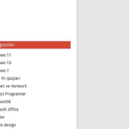
goriler
ows 11
ows 10
ows 7
 Pc ipuçları
net ve Network
siz Programlar
venlik
soft Office
ler
e design