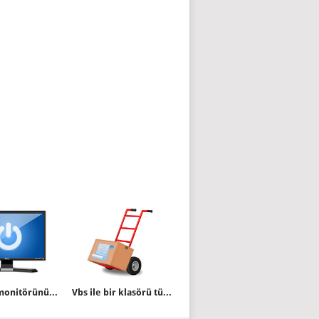
Bir tıkla monitörünüzü kapatın
Vbs ile bir klasörü tüm alt klasörleri ile birlikte taşımak