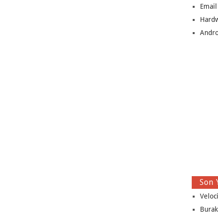
Email
Hard
Andro
Son 
Veloc
Burak