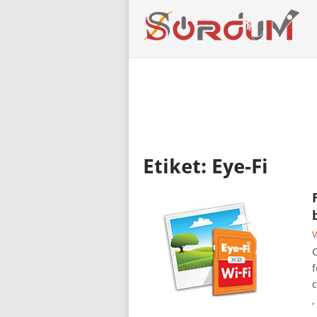
Etiket:
Eye-Fi
V
C
f
c
,