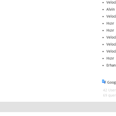
Veloc
Alvin 
Veloci
Hızır 
Hızır 
Veloci
Veloc
Veloci
Hızır 
Erhan
Googl
42 User
69 queri