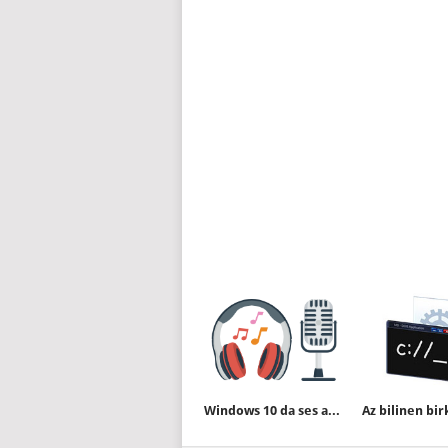
Windows 10 da ses aygıtını yeniden adlandıralım