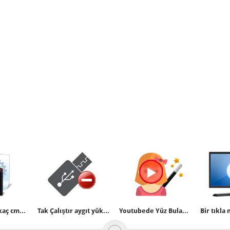
Az bilinen birkaç cmd komutu
Tak Çalıştır aygıt yüklemesini kısıtlayalım (Programsız)
Youtubede Yüz Bulanıklaştırma efekti uygulayalım