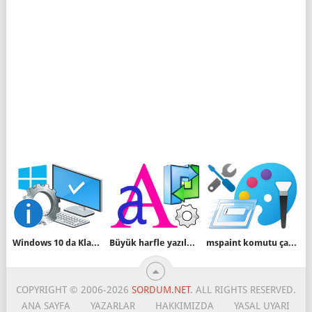
Windows 10 da Klasik Sistem Özellikleri penceresi
Büyük harfle yazılmış bir yazıyı küçük harfe çevirelim
mspaint komutu çalıştır kutusundan çalışmıyor
COPYRIGHT © 2006-2026
SORDUM.NET
. ALL RIGHTS RESERVED.
ANA SAYFA
YAZARLAR
HAKKIMIZDA
YASAL UYARI