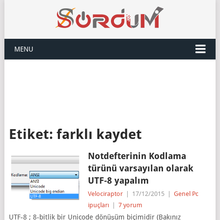
MENU
Etiket:
farklı kaydet
Notdefterinin Kodlama
türünü varsayılan olarak
UTF-8 yapalım
Velociraptor
|
17/12/2015
|
Genel Pc
ipuçları
|
7 yorum
UTF-8 ; 8-bitlik bir Unicode dönüşüm biçimidir (Bakınız