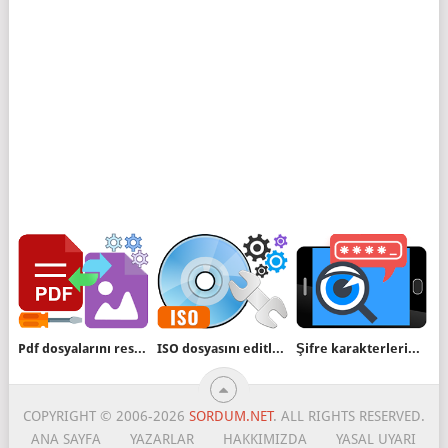
Pdf dosyalarını resim formatına dönüştürün
ISO dosyasını editlemede en kolay yöntem
Şifre karakterlerini kısa süreliğine göstersin
COPYRIGHT © 2006-2026
SORDUM.NET
. ALL RIGHTS RESERVED.
ANA SAYFA
YAZARLAR
HAKKIMIZDA
YASAL UYARI