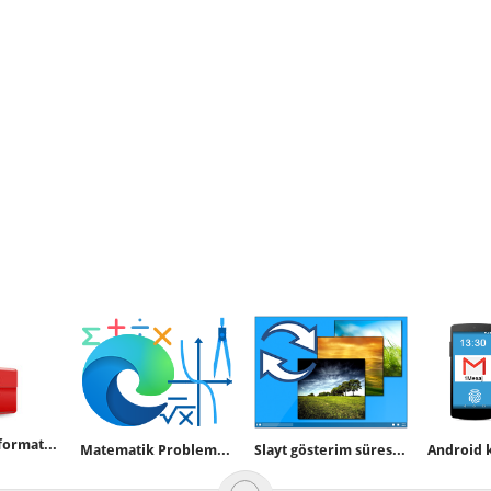
Windows 7 yi formatsız tamir edelim (Onarım yüklemesi)
Matematik Problemlerinizi EDGE tarayıcısı çözsün
Slayt gösterim süresini 1 dk dan düşük ayarlayın