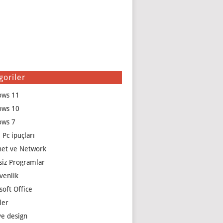
goriler
ows 11
ows 10
ows 7
 Pc ipuçları
net ve Network
siz Programlar
venlik
soft Office
ler
e design