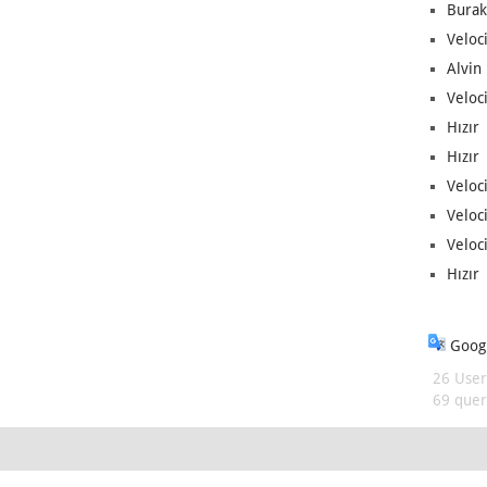
Burak
Veloc
Alvin 
Veloci
Hızır 
Hızır 
Veloci
Veloc
Veloci
Hızır 
Googl
26 User
69 queri