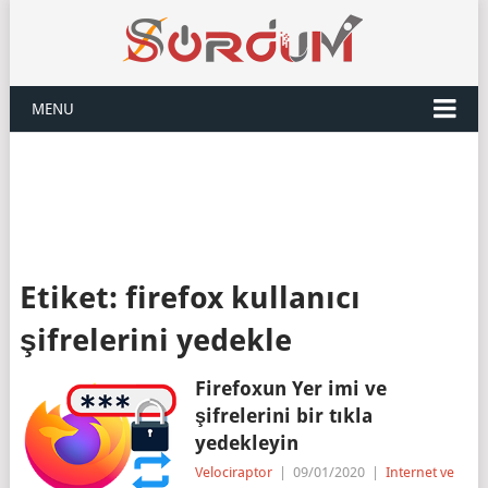
MENU
Etiket:
firefox kullanıcı
şifrelerini yedekle
Firefoxun Yer imi ve
şifrelerini bir tıkla
yedekleyin
Velociraptor
|
09/01/2020
|
Internet ve