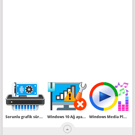
Sorunlu grafik sürücüsü nasıl kaldırılır
Windows 10 Ağ ayarları nasıl sıfırlanır
Windows Media Player'a kısayol tuşları ekleyelim