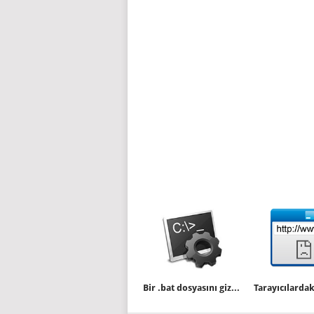
Bir .bat dosyasını gizli modda (invisible mode) çalıştıralım