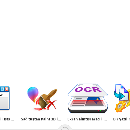
Tarayıcılardaki Hsts hatalarını giderelim
Sağ tuştan Paint 3D ile düzenle seçeneğini kaldıralım
Ekran alıntısı aracı ile resimdeki yazıları kopyalayın