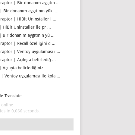
iraptor | Bir donanım aygıtın ...
| Bir donanım aygıtının yükl ...
raptor | HiBit Uninstaller i ...
| HiBit Uninstaller ile pr ...
| Bir donanım aygıtının yü ...
raptor | Recall özelliğini d ...
iraptor | Ventoy uygulaması i ...
raptor | Açılışta belirlediğ ...
| Açılışta belirlediğiniz ...
 | Ventoy uygulaması ile kola ...
e Translate
 online
es in 0,066 seconds.