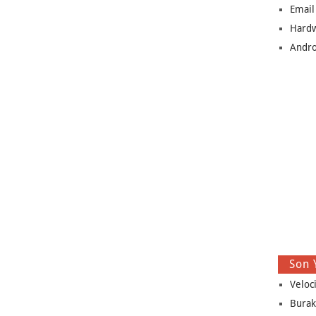
Email
Hard
Andro
Son 
Veloc
Burak