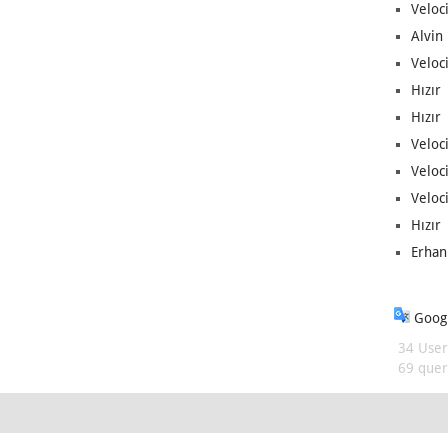
Veloc
Alvin 
Veloci
Hızır 
Hızır 
Veloci
Veloc
Veloci
Hızır 
Erhan
Googl
34 User
69 queri