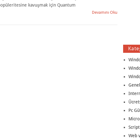
opüleritesine kavuşmak için Quantum
Devamını Oku
Kate
Wind
Wind
Wind
Genel
Inter
Ücret
Pc Gü
Micro
Script
Web v