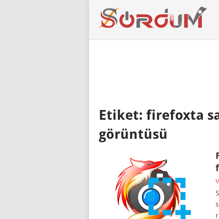
Etiket:
firefoxta 
görüntüsü
V
S
s
r