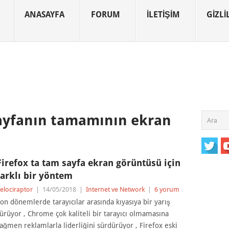
ANASAYFA
FORUM
İLETIŞIM
GIZLIL
sayfanın tamamının ekran
Firefox ta tam sayfa ekran görüntüsü için
farklı bir yöntem
elociraptor
|
14/05/2018
|
Internet ve Network
|
6 yorum
on dönemlerde tarayıcılar arasında kıyasıya bir yarış
ürüyor , Chrome çok kaliteli bir tarayıcı olmamasına
ağmen reklamlarla liderliğini sürdürüyor , Firefox eski