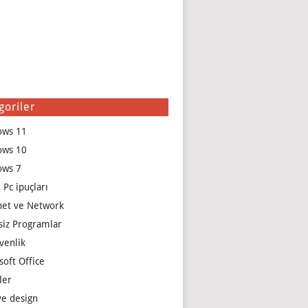
goriler
ows 11
ows 10
ows 7
 Pc ipuçları
net ve Network
siz Programlar
venlik
soft Office
ler
e design