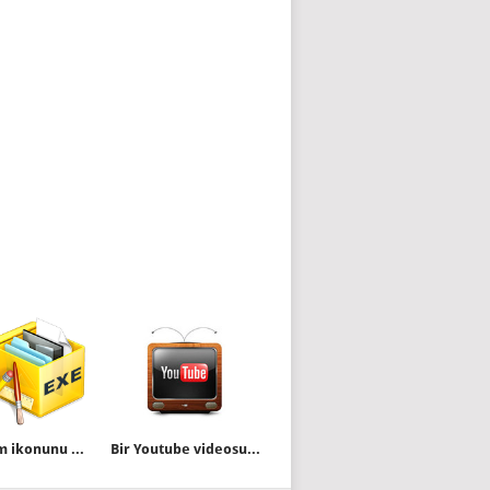
Bir yazılım ikonunu kolayca alalım
Bir Youtube videosunun belirli bir dakika ve saniyesine link vermek