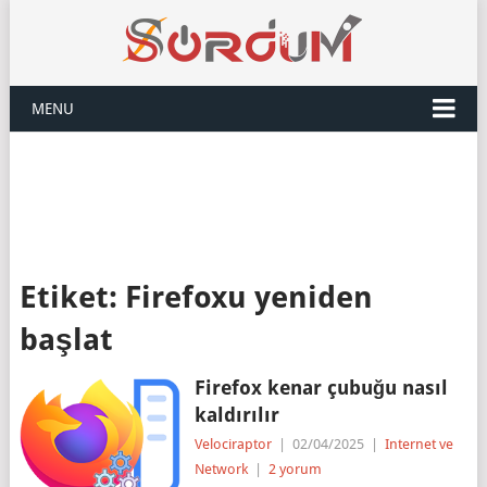
MENU
Etiket:
Firefoxu yeniden
başlat
Firefox kenar çubuğu nasıl
kaldırılır
Velociraptor
|
02/04/2025
|
Internet ve
Network
|
2 yorum