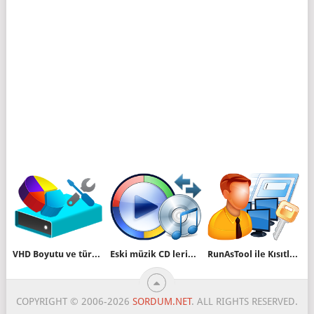
VHD Boyutu ve türü nasıl değiştirilir
Eski müzik CD lerinizi kolayca Mp3 e çevirin
RunAsTool ile Kısıtlı kullanıcı altında Admin yetkisi
COPYRIGHT © 2006-2026
SORDUM.NET
. ALL RIGHTS RESERVED.