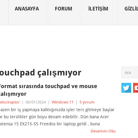
ANASAYFA
FORUM
İLETIŞIM
GIZLIL
ouchpad çalışmıyor
Format sırasında touchpad ve mouse
çalışmıyor
elociraptor
|
06/01/2024
|
Windows 11
|
5 yorum
azen bir iş yapmaya kalktığınızda işler ters gitmeye başlar
e bu terslikler gün boyu devam edebilir. Dün bana Acer
xtensa 15 EX215-55 Freedos bir laptop geldi , buna
Devamını Oku