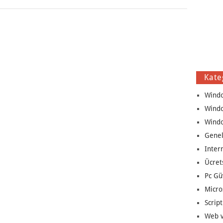
Kate
Wind
Wind
Wind
Genel
Inter
Ücret
Pc Gü
Micro
Script
Web v