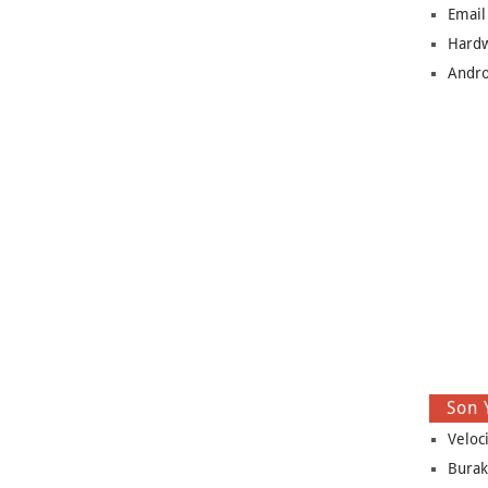
Email
Hard
Andro
Son 
Veloc
Burak