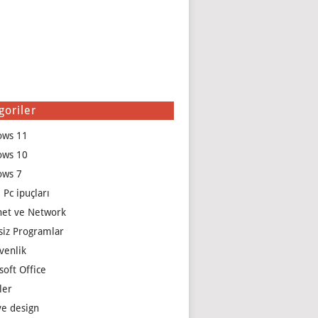
goriler
ows 11
ows 10
ows 7
 Pc ipuçları
net ve Network
siz Programlar
venlik
soft Office
ler
e design