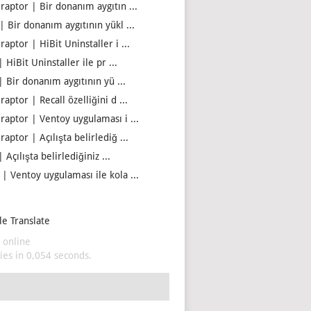
iraptor | Bir donanım aygıtın ...
| Bir donanım aygıtının yükl ...
raptor | HiBit Uninstaller i ...
| HiBit Uninstaller ile pr ...
| Bir donanım aygıtının yü ...
raptor | Recall özelliğini d ...
iraptor | Ventoy uygulaması i ...
raptor | Açılışta belirlediğ ...
| Açılışta belirlediğiniz ...
 | Ventoy uygulaması ile kola ...
e Translate
 online
es in 0,054 seconds.