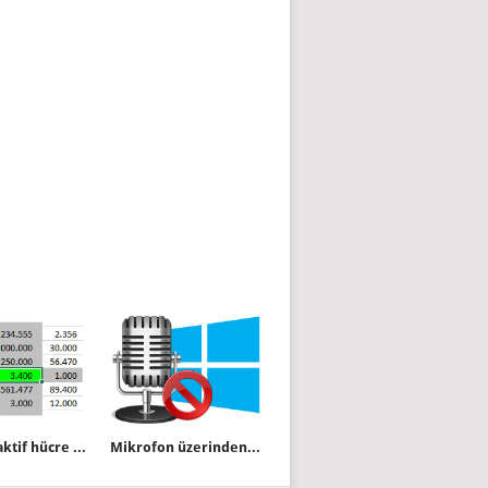
Excel de aktif hücre vurgusu yapmak
Mikrofon üzerinden sizi dinleyip kaydedemesinler