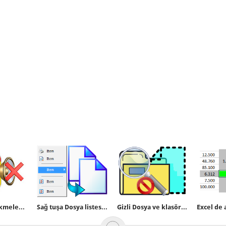
Chromede sekmeler için sessizlik ikonu
Sağ tuşa Dosya listesini kopyala ilavesi
Gizli Dosya ve klasörlerin gösterilmesini engelleyin