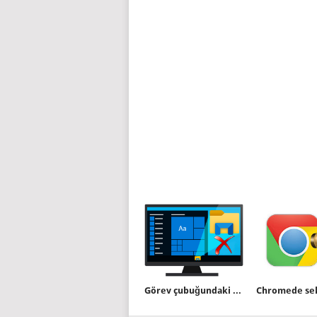
Görev çubuğundaki dosya gezgini kayboldu