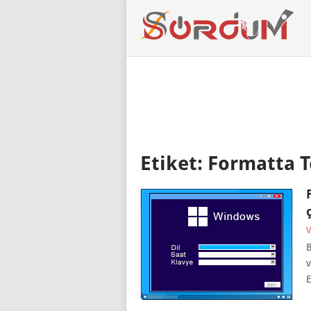
Etiket:
Formatta T
V
B
v
E