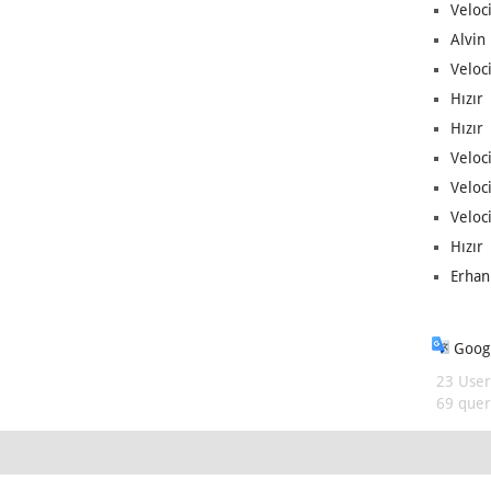
Veloc
Alvin 
Veloci
Hızır 
Hızır 
Veloci
Veloc
Veloci
Hızır 
Erhan
Googl
23 User
69 queri