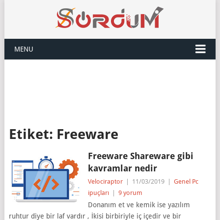
MENU
Etiket:
Freeware
Freeware Shareware gibi
kavramlar nedir
Velociraptor
|
11/03/2019
|
Genel Pc
ipuçları
|
9 yorum
Donanım et ve kemik ise yazılım
ruhtur diye bir laf vardır , İkisi birbiriyle iç içedir ve bir