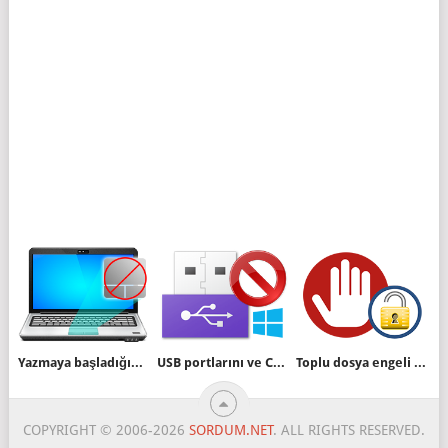
Yazmaya başladığınızda Touchpad Devre dışı kalsın
USB portlarını ve CD-DVDrom u engelleyin
Toplu dosya engeli kaldırma yazılımı
COPYRIGHT © 2006-2026
SORDUM.NET
. ALL RIGHTS RESERVED.