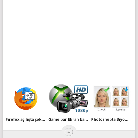
Firefox açılışta çöküyor sorununa çözüm
Game bar Ekran kaydı kalitesi nasıl arttırılır
Photoshopta Biyometrik Fotoğraf oluşturalım