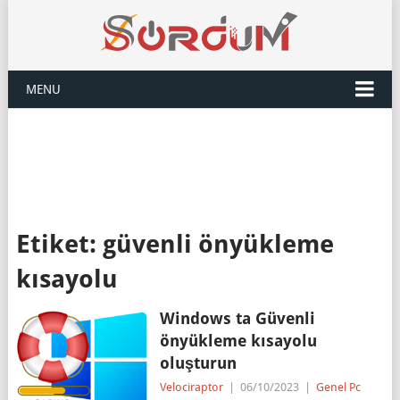
MENU
Etiket:
güvenli önyükleme
kısayolu
Windows ta Güvenli
önyükleme kısayolu
oluşturun
Velociraptor
|
06/10/2023
|
Genel Pc