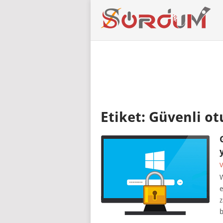
Etiket:
Güvenli ot
V
W
e
z
b