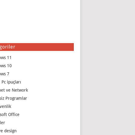
goriler
ows 11
ows 10
ows 7
 Pc ipuçları
net ve Network
siz Programlar
venlik
soft Office
ler
e design