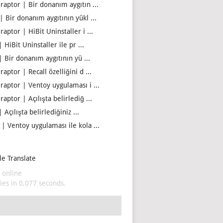
iraptor | Bir donanım aygıtın ...
| Bir donanım aygıtının yükl ...
raptor | HiBit Uninstaller i ...
| HiBit Uninstaller ile pr ...
| Bir donanım aygıtının yü ...
raptor | Recall özelliğini d ...
iraptor | Ventoy uygulaması i ...
raptor | Açılışta belirlediğ ...
| Açılışta belirlediğiniz ...
 | Ventoy uygulaması ile kola ...
e Translate
 online
es in 0,077 seconds.