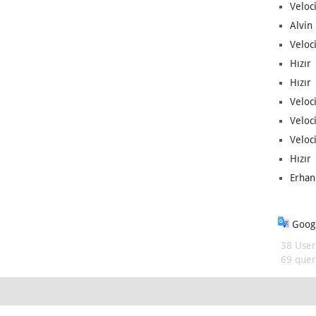
Veloc
Alvin 
Veloci
Hızır 
Hızır 
Veloci
Veloc
Veloci
Hızır 
Erhan
Googl
38 User
69 queri