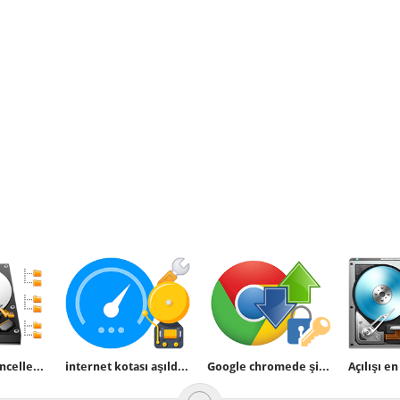
Son erişim güncellemesini devre dışı bırakmak
internet kotası aşıldığında windows 10 uyarsın
Google chromede şifreleri içe aktar yok