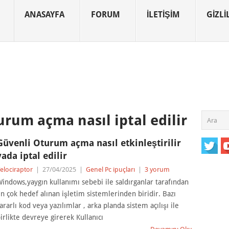
ANASAYFA
FORUM
İLETIŞIM
GIZLIL
urum açma nasıl iptal edilir
Güvenli Oturum açma nasıl etkinleştirilir
yada iptal edilir
elociraptor
|
27/04/2025
|
Genel Pc ipuçları
|
3 yorum
indows,yaygın kullanımı sebebi ile saldırganlar tarafından
n çok hedef alınan işletim sistemlerinden biridir. Bazı
ararlı kod veya yazılımlar , arka planda sistem açılışı ile
irlikte devreye girerek Kullanıcı