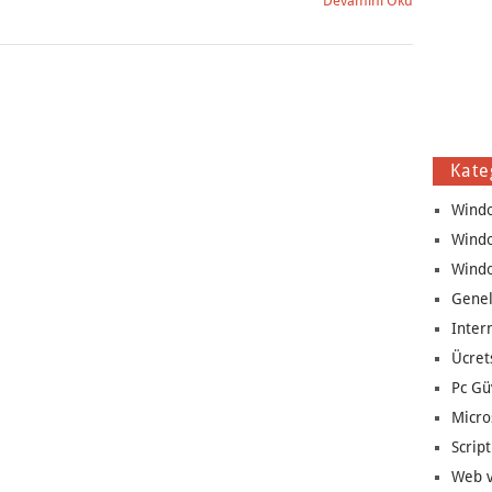
Devamını Oku
Kate
Wind
Wind
Wind
Genel
Inter
Ücret
Pc Gü
Micro
Script
Web v