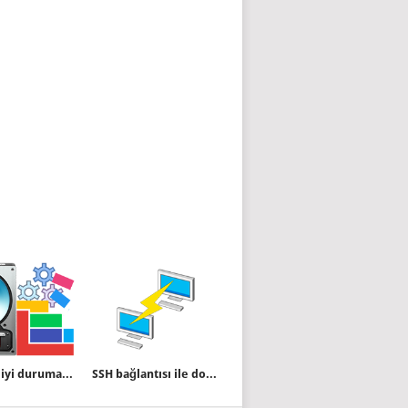
Açılışı en iyi duruma getirme devre dışı bırakılmış
SSH bağlantısı ile dosya yedekleme