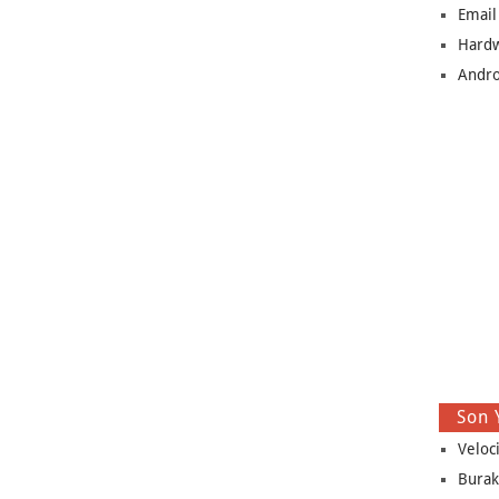
Email
Hard
Andro
Son 
Veloc
Burak