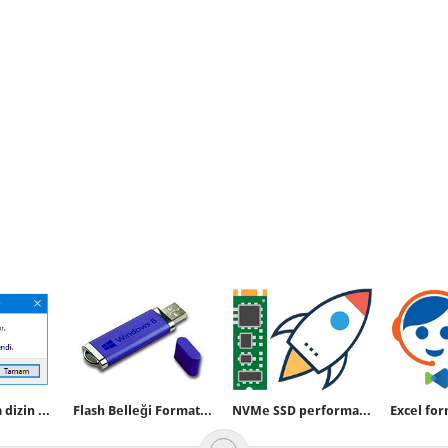
Bir kullanıcıya dizin erişimini yasaklama
Flash Belleği Formatlamadan Bootable yapalım
NVMe SSD performansını yüzde 80 arttır