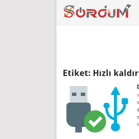
Etiket:
Hızlı kaldı
V
W
d
e
s