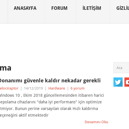
ANASAYFA
FORUM
İLETIŞIM
GIZLIL
rma
Donanımı güvenle kaldır nekadar gerekli
elociraptor
|
14/12/2019
|
Hardware
|
6 yorum
indows 10 , Ekim 2018 güncellemesinden itibaren harici
epolama cihazlarını "daha iyi performans" için optimize
tmiyor. Bunun yerine varsayılan olarak Hızlı kaldırma
eçeneğini aktif etmektedir
Devamını Oku