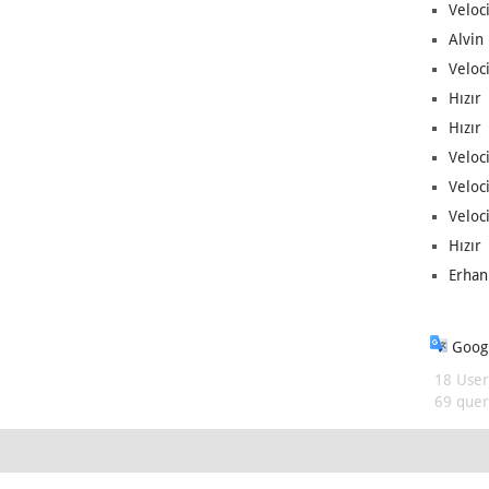
Veloc
Alvin 
Veloci
Hızır 
Hızır 
Veloci
Veloc
Veloci
Hızır 
Erhan
Googl
18 User
69 queri