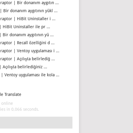
iraptor | Bir donanım aygıtın ...
| Bir donanım aygıtının yükl ...
raptor | HiBit Uninstaller i ...
| HiBit Uninstaller ile pr ...
| Bir donanım aygıtının yü ...
raptor | Recall özelliğini d ...
iraptor | Ventoy uygulaması i ...
raptor | Açılışta belirlediğ ...
| Açılışta belirlediğiniz ...
 | Ventoy uygulaması ile kola ...
e Translate
 online
es in 0,066 seconds.