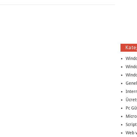
Kate
Wind
Wind
Wind
Genel
Inter
Ücret
Pc Gü
Micro
Script
Web v