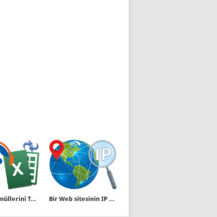
Excel formüllerini Türkçeye veya başka dillere çevirelim
Bir Web sitesinin IP si nasıl bulunur