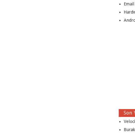
Email
Hard
Andro
Son 
Veloc
Burak