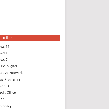
goriler
ows 11
ows 10
ows 7
 Pc ipuçları
net ve Network
siz Programlar
venlik
soft Office
ler
e design