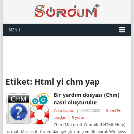
MENU
Etiket:
Html yi chm yap
Bir yardım dosyası (Chm)
nasıl oluşturulur
Velociraptor
|
07/05/2025
|
Genel Pc
ipuçları
|
9 yorum
Chm (Microsoft Compiled HTML Help)
formatı Microsoft tarafından geliştirilmiş ve ilk olarak Windows