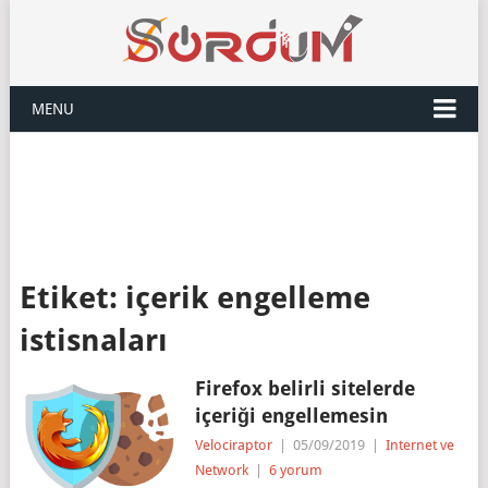
MENU
Etiket:
içerik engelleme
istisnaları
Firefox belirli sitelerde
içeriği engellemesin
Velociraptor
|
05/09/2019
|
Internet ve
Network
|
6 yorum