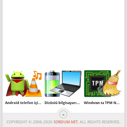
Android telefon için en iyi Müzik ve video oynatıcı
Dizüstü bilgisayarın batarya süresi nasıl uzatılır
Windows ta TPM Nasıl Temizlenir
COPYRIGHT © 2006-2026
SORDUM.NET
. ALL RIGHTS RESERVED.