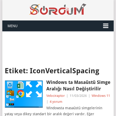
MENU
Etiket:
IconVerticalSpacing
Windows ta Masaüstü Simge
Aralığı Nasıl Değiştirilir
Velociraptor
|
11/03/2026
|
Windows 11
|
4 yorum
Windowsta masaüstü simgelerinin
yatay veya dikey standart bir aralık değeri vardır. Eğer