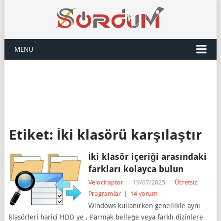
MENU
Etiket:
İki klasörü karşılaştır
İki klasör içeriği arasındaki
farkları kolayca bulun
Velociraptor
|
19/07/2025
|
Ücretsiz
Programlar
|
14 yorum
Windows kullanırken genellikle aynı
klasörleri harici HDD ye , Parmak belleğe veya farklı dizinlere