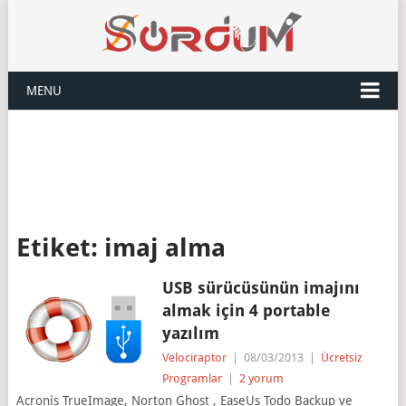
MENU
Etiket:
imaj alma
USB sürücüsünün imajını
almak için 4 portable
yazılım
Velociraptor
|
08/03/2013
|
Ücretsiz
Programlar
|
2 yorum
Acronis TrueImage, Norton Ghost , EaseUs Todo Backup ve