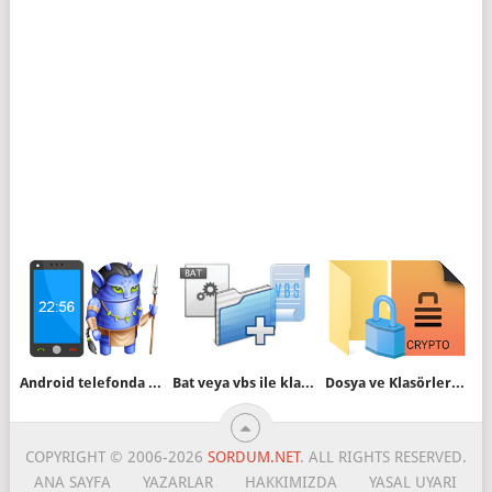
Android telefonda saat kayboldu
Bat veya vbs ile klasör oluşturalım
Dosya ve Klasörleri Kolayca şifreleyin
COPYRIGHT © 2006-2026
SORDUM.NET
. ALL RIGHTS RESERVED.
ANA SAYFA
YAZARLAR
HAKKIMIZDA
YASAL UYARI