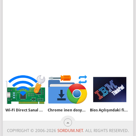
Wi-Fi Direct Sanal Bağdaştırıcıyı devre dışı bırakın
Chrome inen dosyanın nereye kaydedileceğini sorsun
Bios Açılışındaki firma logosunu iptal edelim
COPYRIGHT © 2006-2026
SORDUM.NET
. ALL RIGHTS RESERVED.