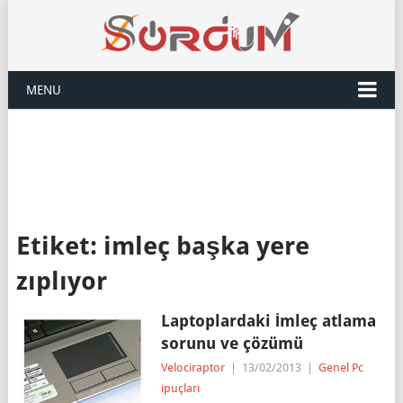
MENU
Etiket:
imleç başka yere
zıplıyor
Laptoplardaki İmleç atlama
sorunu ve çözümü
Velociraptor
|
13/02/2013
|
Genel Pc
ipuçları