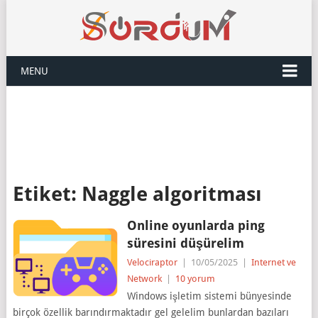
MENU
Etiket:
Naggle algoritması
Online oyunlarda ping
süresini düşürelim
Velociraptor
|
10/05/2025
|
Internet ve
Network
|
10 yorum
Windows işletim sistemi bünyesinde
birçok özellik barındırmaktadır gel gelelim bunlardan bazıları