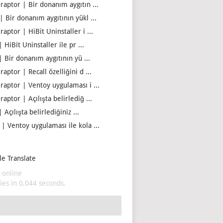
iraptor | Bir donanım aygıtın ...
| Bir donanım aygıtının yükl ...
raptor | HiBit Uninstaller i ...
| HiBit Uninstaller ile pr ...
| Bir donanım aygıtının yü ...
raptor | Recall özelliğini d ...
iraptor | Ventoy uygulaması i ...
raptor | Açılışta belirlediğ ...
| Açılışta belirlediğiniz ...
 | Ventoy uygulaması ile kola ...
e Translate
 online
es in 0,044 seconds.