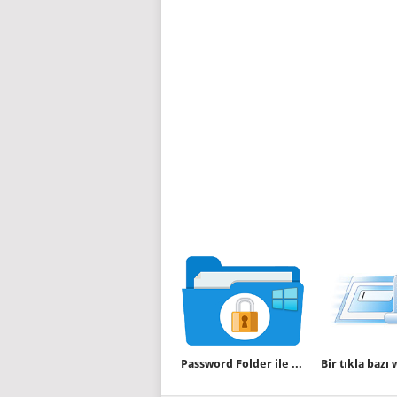
Password Folder ile Klasörlerinizi şifreyle koruyun