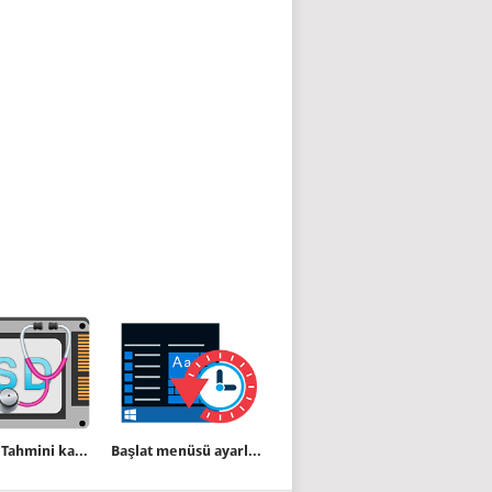
SSD nizin Tahmini kalan ömrünü yazılımsız bulun
Başlat menüsü ayarlarını varsayılana sıfırlayalım