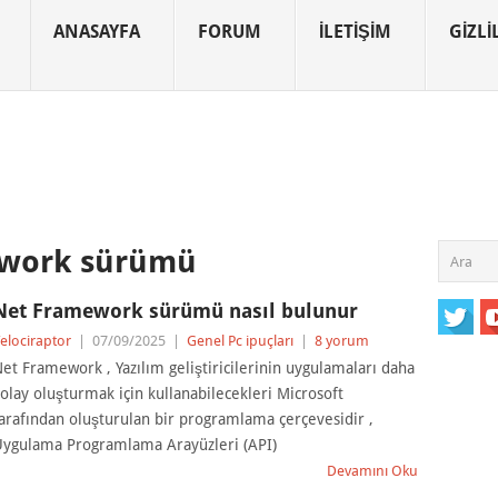
ANASAYFA
FORUM
İLETIŞIM
GIZLIL
work sürümü
Net Framework sürümü nasıl bulunur
elociraptor
|
07/09/2025
|
Genel Pc ipuçları
|
8 yorum
et Framework , Yazılım geliştiricilerinin uygulamaları daha
olay oluşturmak için kullanabilecekleri Microsoft
arafından oluşturulan bir programlama çerçevesidir ,
ygulama Programlama Arayüzleri (API)
Devamını Oku