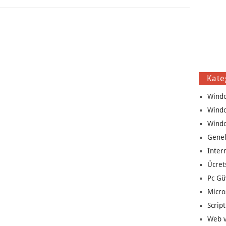
Kate
Wind
Wind
Wind
Genel
Inter
Ücret
Pc Gü
Micro
Script
Web v