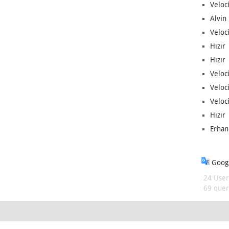
Veloc
Alvin 
Veloci
Hızır 
Hızır 
Veloci
Veloc
Veloci
Hızır 
Erhan
Googl
24 User
69 queri