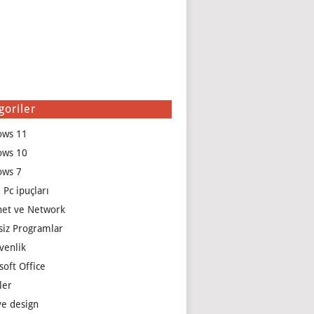
goriler
ows 11
ows 10
ows 7
 Pc ipuçları
net ve Network
siz Programlar
venlik
soft Office
ler
e design