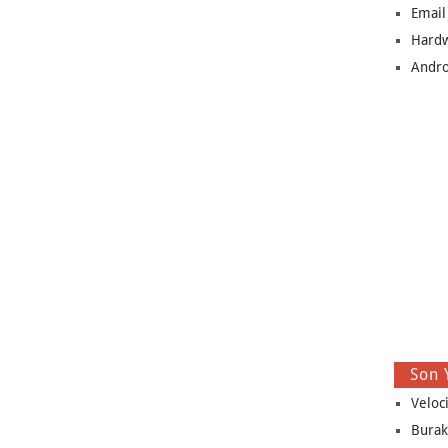
Email
Hard
Andro
Son 
Veloc
Burak