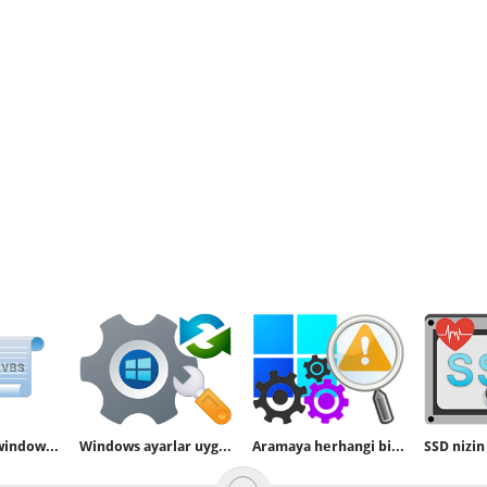
Bir tıkla bazı windows bileşenlerine ulaşalım
Windows ayarlar uygulamasını onarın veya sıfırlayın
Aramaya herhangi bir yazı yazılamıyor sorunu