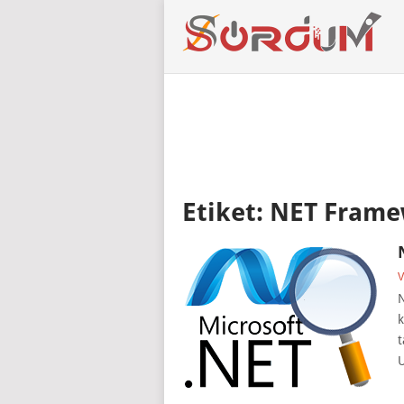
Etiket:
NET Frame
V
N
k
t
U