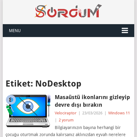
MENU
Etiket:
NoDesktop
Masaüstü ikonlarını gizleyip
devre dışı bırakın
Velociraptor
|
23/03/2026
|
Windows 11
|
2 yorum
Bilgiayarınızın başına herhangi bir
çocuğu oturtmak zorunda kalırsanız aklınızdan eyvah nerelere