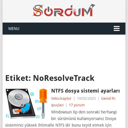
MENU
Etiket:
NoResolveTrack
NTFS dosya sistemi ayarları
Velociraptor
|
19/02/2025
|
Genel Pc
ipuçları
|
17 yorum
Windowsun Xp den sonraki herhangi
bir sürümünü kullanıyorsanız Dosya
sisteminiz yüksek ihtimalle NTFS dir bunu teyid etmek için