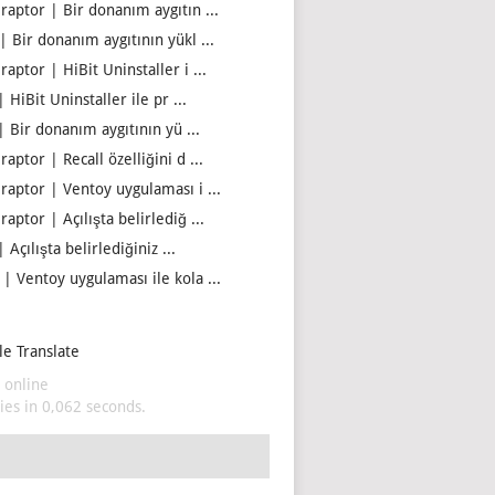
iraptor | Bir donanım aygıtın ...
| Bir donanım aygıtının yükl ...
raptor | HiBit Uninstaller i ...
| HiBit Uninstaller ile pr ...
| Bir donanım aygıtının yü ...
raptor | Recall özelliğini d ...
iraptor | Ventoy uygulaması i ...
raptor | Açılışta belirlediğ ...
| Açılışta belirlediğiniz ...
 | Ventoy uygulaması ile kola ...
e Translate
 online
es in 0,062 seconds.