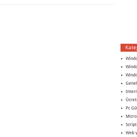
Kate
Wind
Wind
Wind
Genel
Inter
Ücret
Pc Gü
Micro
Script
Web v