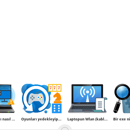
Ağ bağlantıları nasıl silinir , simgesi, adı değiştirilir
Oyunları yedekleyip kaldığınız yerden devam edin
Laptopun Wlan (kablosuz) düğmesi yok yada çalışmıyor