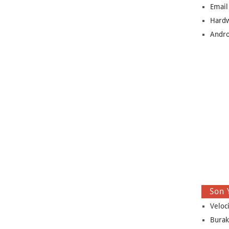
Email
Hard
Andro
Son 
Veloc
Burak