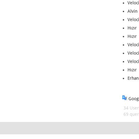
Veloc
Alvin 
Veloci
Hızır 
Hızır 
Veloci
Veloc
Veloci
Hızır 
Erhan
Googl
34 User
69 queri