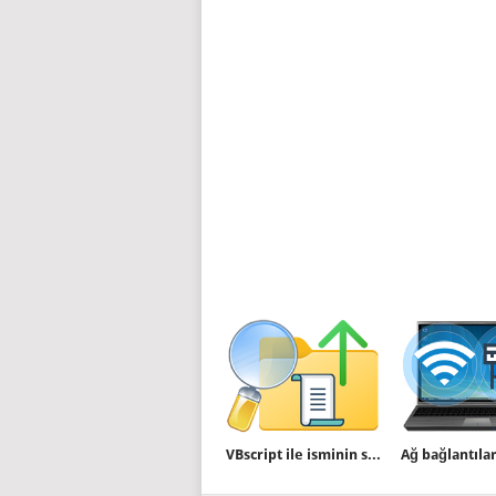
VBscript ile isminin sadece birkısmı bilinen klasöre erişim