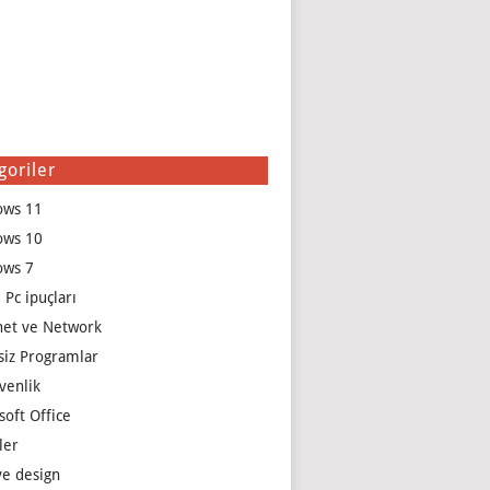
goriler
ows 11
ows 10
ows 7
 Pc ipuçları
net ve Network
siz Programlar
venlik
soft Office
ler
e design