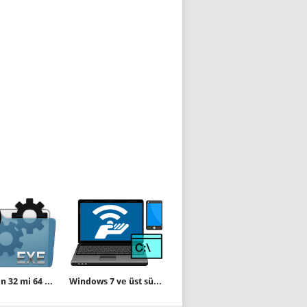
Bir exe nin 32 mi 64 bit mi olduğunu kolayca öğrenin
Windows 7 ve üst sürümler için Mobil etkin nokta