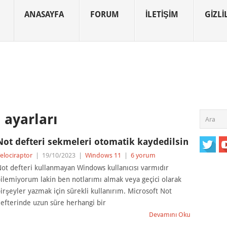
ANASAYFA
FORUM
İLETIŞIM
GIZLIL
 ayarları
Not defteri sekmeleri otomatik kaydedilsin
elociraptor
|
19/10/2023
|
Windows 11
|
6 yorum
ot defteri kullanmayan Windows kullanıcısı varmıdır
ilemiyorum lakin ben notlarımı almak veya geçici olarak
irşeyler yazmak için sürekli kullanırım. Microsoft Not
efterinde uzun süre herhangi bir
Devamını Oku