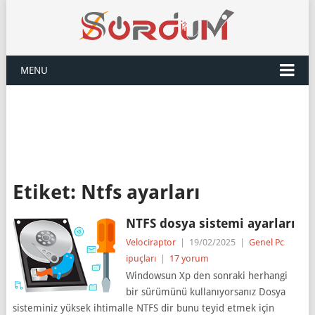
MENU
Etiket:
Ntfs ayarları
NTFS dosya sistemi ayarları
Velociraptor
|
19/02/2025
|
Genel Pc
ipuçları
|
17 yorum
Windowsun Xp den sonraki herhangi
bir sürümünü kullanıyorsanız Dosya
sisteminiz yüksek ihtimalle NTFS dir bunu teyid etmek için